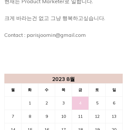
현재는 Product Marketer로 일합니다.
크게 바라는건 없고 그냥 행복하고싶습니다.
Contact : parisjoomin@gmail.com
2023 8월
월
화
수
목
금
토
일
1
2
3
4
5
6
7
8
9
10
11
12
13
14
15
16
17
18
19
20