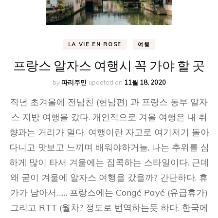
LA VIE EN ROSE
여행
프랑스 알자스 여행시 꼭 가야 할 곳
by
파리주민
updated on
11월 18, 2020
작년 초겨울에 전남친 (현남편) 과 프랑스 동부 알자
스 지방 여행을 갔다. 개인적으로 겨울 여행은 내 취
향과는 거리가 멀다. 여행이란 자고로 여기저기 돌아
다니고 맛보고 느끼며 배워야하거늘, 나는 추위를 심
하게 많이 타서 겨울에는 집콕하는 스타일이다. 근데
왜 굳이 겨울에 알자스 여행을 갔을까? 간단하다. 휴
가가 남아서…… 프랑스에는 Congé Payé (유급휴가)
그리고 RTT (월차? 정도로 번역하는듯 하다. 한국에