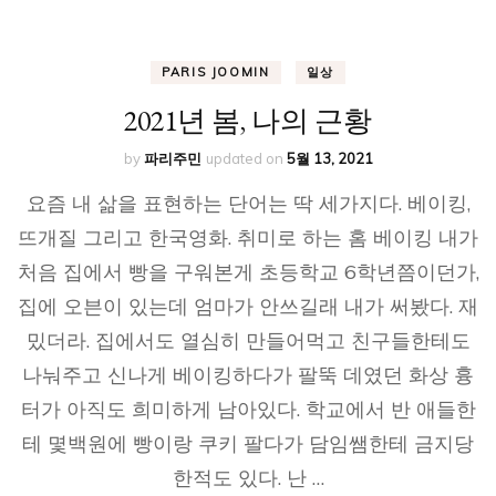
PARIS JOOMIN
일상
2021년 봄, 나의 근황
by
파리주민
updated on
5월 13, 2021
요즘 내 삶을 표현하는 단어는 딱 세가지다. 베이킹,
뜨개질 그리고 한국영화. 취미로 하는 홈 베이킹 내가
처음 집에서 빵을 구워본게 초등학교 6학년쯤이던가,
집에 오븐이 있는데 엄마가 안쓰길래 내가 써봤다. 재
밌더라. 집에서도 열심히 만들어먹고 친구들한테도
나눠주고 신나게 베이킹하다가 팔뚝 데였던 화상 흉
터가 아직도 희미하게 남아있다. 학교에서 반 애들한
테 몇백원에 빵이랑 쿠키 팔다가 담임쌤한테 금지당
한적도 있다. 난 …