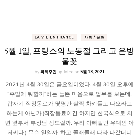
LA VIE EN FRANCE
사회 / 문화
5월 1일, 프랑스의 노동절 그리고 은방
울꽃
by
파리주민
updated on
5월 13, 2021
2021년 4월 30일은 금요일이었다. 4월 30일 오후에
“주말에 뭐할까”하는 들뜬 마음으로 업무를 보는데,
갑자기 직장동료가 몇명만 살짝 차키들고 나오라고
하는게 아닌가.(직장동료이긴 하지만 한국식으로 치
면 옆부서 부장님 정도랄까, 우리 아빠뻘인 유대인 아
저씨다.) 무슨 일일까, 하고 쫄래쫄래 따라 나갔더니