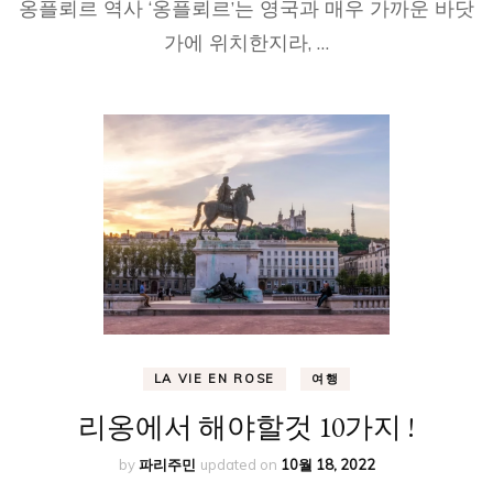
옹플뢰르 역사 ‘옹플뢰르’는 영국과 매우 가까운 바닷
가에 위치한지라, …
LA VIE EN ROSE
여행
리옹에서 해야할것 10가지 !
by
파리주민
updated on
10월 18, 2022