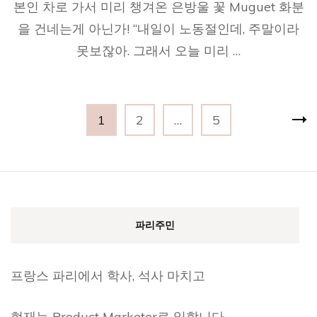
본인 차로 가서 미리 챙겨온 은방울 꽃 Muguet 화분
을 건네는게 아닌가! “내일이 노동절인데, 주말이라
못보잖아. 그래서 오늘 미리 …
글
Page
Page
Page
1
2
…
5
내
비
게
이
션
파리주민
프랑스 파리에서 학사, 석사 마치고
현재는 Product Marketer로 일합니다.