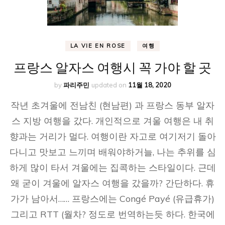
LA VIE EN ROSE
여행
프랑스 알자스 여행시 꼭 가야 할 곳
by
파리주민
updated on
11월 18, 2020
작년 초겨울에 전남친 (현남편) 과 프랑스 동부 알자
스 지방 여행을 갔다. 개인적으로 겨울 여행은 내 취
향과는 거리가 멀다. 여행이란 자고로 여기저기 돌아
다니고 맛보고 느끼며 배워야하거늘, 나는 추위를 심
하게 많이 타서 겨울에는 집콕하는 스타일이다. 근데
왜 굳이 겨울에 알자스 여행을 갔을까? 간단하다. 휴
가가 남아서…… 프랑스에는 Congé Payé (유급휴가)
그리고 RTT (월차? 정도로 번역하는듯 하다. 한국에