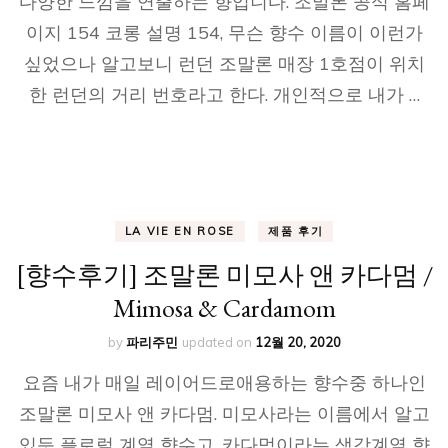
다양한 느낌을 연출하는 향입니다. 조말론 공식 홈페
이지 154 코롱 설명 154, 무슨 향수 이름이 이런가
싶었으나 알고보니 런던 조말론 매장 1호점이 위치
한 런던의 거리 번호라고 한다. 개인적으로 내가 …
LA VIE EN ROSE
제품 후기
[향수후기] 조말론 미모사 앤 카다멈 /
Mimosa & Cardamom
by
파리주민
updated on
12월 20, 2020
요즘 내가 매일 레이어드로애용하는 향수중 하나인
조말론 미모사 앤 카다멈. 미모사라는 이름에서 알고
있듯 플로럴 계열 향수고, 카다멈이라는 생강계열 향