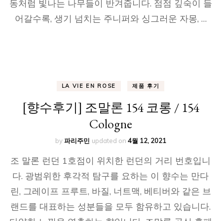
동처럼 빛나는 나무들이 반겨줍니다. 점점 깊숙이 들
어갈수록, 생기 넘치는 주니퍼와 싱그러운 자몽, …
LA VIE EN ROSE
제품 후기
[향수후기] 조말론 154 코롱 / 154
Cologne
by
파리주민
updated on
4월 12, 2021
조 말론 런던 1호점이 위치한 런던의 거리 번호입니
다. 광범위한 후각적 탐구를 요하는 이 향수는 만다
린, 그레이프 프루트, 바질, 너트맥, 베티버와 같은 브
랜드를 대표하는 성분들을 모두 함유하고 있습니다.