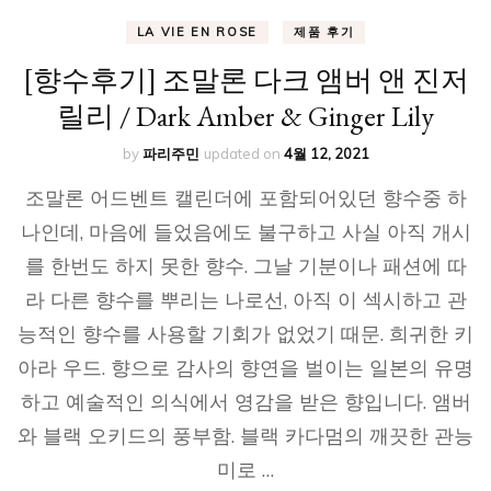
LA VIE EN ROSE
제품 후기
[향수후기] 조말론 다크 앰버 앤 진저
릴리 / Dark Amber & Ginger Lily
by
파리주민
updated on
4월 12, 2021
조말론 어드벤트 캘린더에 포함되어있던 향수중 하
나인데, 마음에 들었음에도 불구하고 사실 아직 개시
를 한번도 하지 못한 향수. 그날 기분이나 패션에 따
라 다른 향수를 뿌리는 나로선, 아직 이 섹시하고 관
능적인 향수를 사용할 기회가 없었기 때문. 희귀한 키
아라 우드. 향으로 감사의 향연을 벌이는 일본의 유명
하고 예술적인 의식에서 영감을 받은 향입니다. 앰버
와 블랙 오키드의 풍부함. 블랙 카다멈의 깨끗한 관능
미로 …