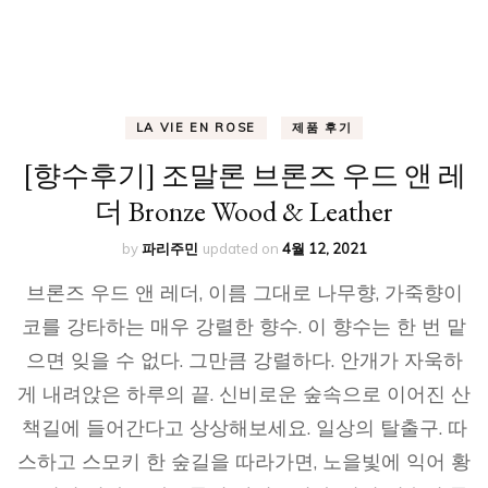
LA VIE EN ROSE
제품 후기
[향수후기] 조말론 브론즈 우드 앤 레
더 Bronze Wood & Leather
by
파리주민
updated on
4월 12, 2021
브론즈 우드 앤 레더, 이름 그대로 나무향, 가죽향이
코를 강타하는 매우 강렬한 향수. 이 향수는 한 번 맡
으면 잊을 수 없다. 그만큼 강렬하다. 안개가 자욱하
게 내려앉은 하루의 끝. 신비로운 숲속으로 이어진 산
책길에 들어간다고 상상해보세요. 일상의 탈출구. 따
스하고 스모키 한 숲길을 따라가면, 노을빛에 익어 황