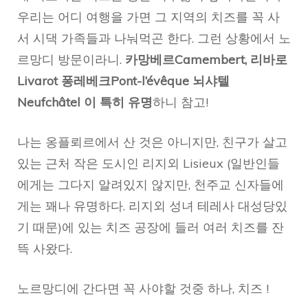
우리는 어디 여행을 가면 그 지역의 치즈를 꼭 사
서 시댁 가족들과 나눠먹곤 한다. 그런 상황에서 노
르망디 방문이라니.
카망베르Camembert, 리바로
Livarot 퐁레베크Pont-l’évêque 뇌샤텔
Neufchâtel 이 특히 유명
하니 참고!
나는 옹플뢰르에서 산 것은 아니지만, 친구가 살고
있는 근처 작은 도시인 리지외 Lisieux (일반인들
에게는 그다지 알려있지 않지만, 천주교 신자들에
게는 꽤나 유명하다. 리지외 성녀 테레사 대성당있
기 때문)에 있는 치즈 공장에 들러 여러 치즈를 잔
뜩 사왔다.
노르망디에 간다면 꼭 사야할 것중 하나, 치즈 !