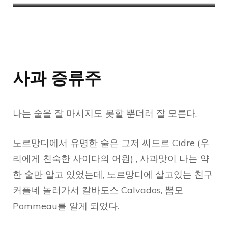
노르망디 지방의 여러 치즈들
잔뜩 사서 친구 커플이랑도 나눠먹었다!
첫 치즈공장 방문
사과 증류주
나는 술을 잘 마시지도 못할 뿐더러 잘 모른다.
노르망디에서 유명한 술은 그저 씨드르 Cidre (우
리에게 친숙한 사이다의 어원) , 사과맛이 나는 약
한 술만 알고 있었는데, 노르망디에 살고있는 친구
커플네 놀러가서 칼바도스 Calvados, 뽐모
Pommeau를 알게 되었다.