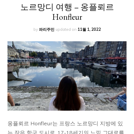
노르망디 여행 – 옹플뢰르
Honfleur
by
파리주민
updated on
11월 1, 2022
옹플뢰르 Honfleur는 프랑스 노르망디 지방에 있
는 작은 항구 도시로, 17-18세기의 느낌 그대로를