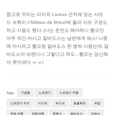
참고로 우리는 리지외 Lisieux 근처에 있는 샤또
드 브뤼이 Château de Breuil에 들러 샤또 구경도
하고 시음도 했다. (나는 운전도 해야하니 뽐모만
아주 약간 마시고 칼바도스는 남편에게 패스! 나중
에 마시려고 뽐모랑 칼바도스 한 병씩 사왔는데, 칼
바도스야 브랜디니 그렇다고 쳐도… 뽐모는 임신해
서 못마셨다 ㅠ.ㅠ)
기념품
노르망디
노르망디 여행
Tags:
노르망디 치즈
시드르
씨드르
옹플뢰르
유럽
유럽 여행
유럽여행
증류수
칼바도스
프랑스