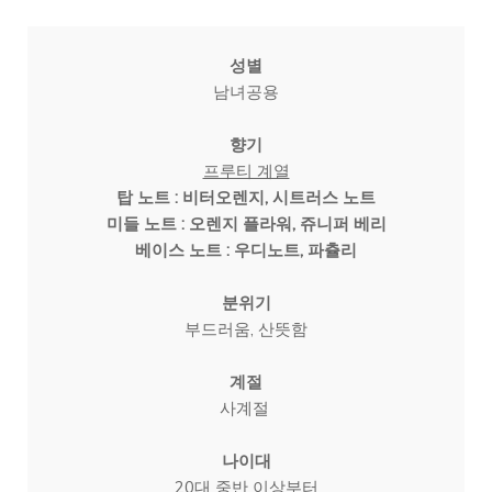
성별
남녀공용

향기
프루티 계열
탑 노트 : 비터오렌지, 시트러스 노트
미들 노트 : 오렌지 플라워, 쥬니퍼 베리
베이스 노트 : 우디노트, 파츌리
분위기
부드러움, 산뜻함

계절
사계절 

나이대
20대 중반 이상부터