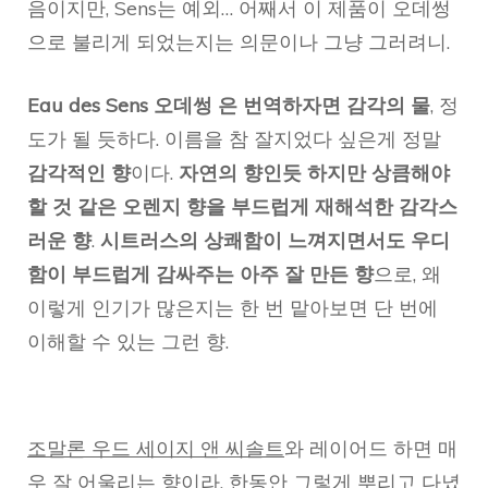
음이지만, Sens는 예외… 어째서 이 제품이 오데썽
으로 불리게 되었는지는 의문이나 그냥 그러려니.
Eau des Sens 오데썽 은 번역하자면 감각의 물
, 정
도가 될 듯하다. 이름을 참 잘지었다 싶은게 정말
감각적인 향
이다.
자연의 향인듯 하지만 상큼해야
할 것 같은 오렌지 향을 부드럽게 재해석한 감각스
러운 향
.
시트러스의 상쾌함이 느껴지면서도 우디
함이 부드럽게 감싸주는 아주 잘 만든 향
으로, 왜
이렇게 인기가 많은지는 한 번 맡아보면 단 번에
이해할 수 있는 그런 향.
조말론 우드 세이지 앤 씨솔트
와 레이어드 하면 매
우 잘 어울리는 향이라, 한동안 그렇게 뿌리고 다녔