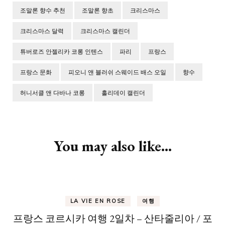
조말론 향수 추천
조말론 향초
크리스마스
크리스마스 달력
크리스마스 캘린더
튜버로즈 안젤리카 코롱 인텐스
파리
프랑스
프랑스 문화
피오니 앤 블러쉬 스웨이드 배스 오일
향수
허니서클 앤 다바나 코롱
홀리데이 캘린더
Post
Navigation
You may also like...
LA VIE EN ROSE
여행
프랑스 코르시카 여행 2일차 – 산타줄리아 / 포