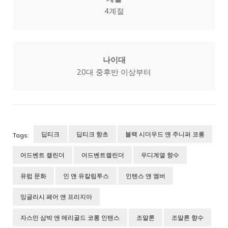
4계절
나이대
20대 중후반 이상부터
딥티크
딥티크 향초
블랙 시더우드 앤 주니퍼 코롱
Tags:
어드벤트 캘린더
어드벤트캘린더
우디계열 향수
유럽 문화
인 앤 유칼립투스
인텐스 앤 엠버
잉글리시 페어 앤 프리지아
자스민 삼박 앤 메리골드 코롱 인텐스
조말론
조말론 향수