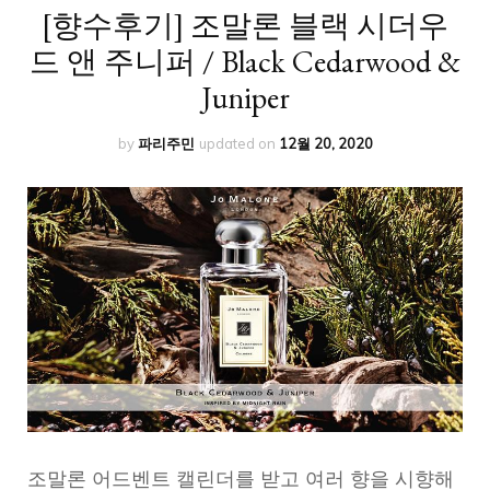
[향수후기] 조말론 블랙 시더우
드 앤 주니퍼 / Black Cedarwood &
Juniper
by
파리주민
updated on
12월 20, 2020
조말론 어드벤트 캘린더를 받고 여러 향을 시향해