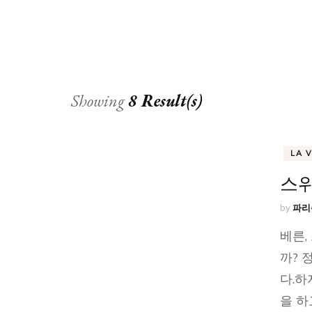
Showing
8 Result(s)
LA 
스위
by
파리
베른,
까? 
다.하
을 하