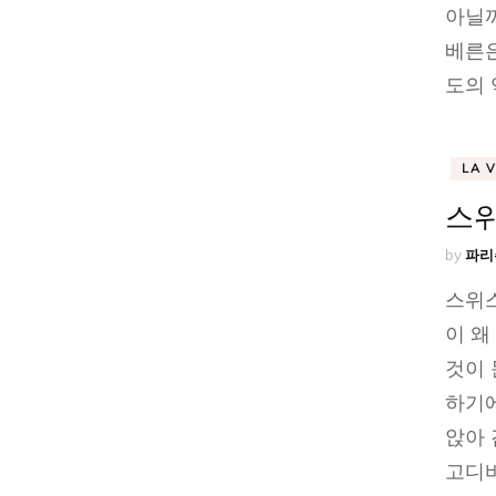
아닐까
베른은
도의 
LA 
스위
by
파리
스위스
이 왜
것이 
하기
앉아 
고디바