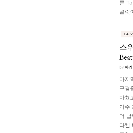
론 To
콜릿이
LA 
스위
Beat
by
파리
마지막
구경을
마쳤고
아주 
더 날
라켄 