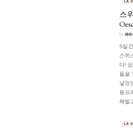
LA 
스위
Oesc
by
파리
5일간
스위스
다! 
들을 
넣었던
융프라
해발고
LA 