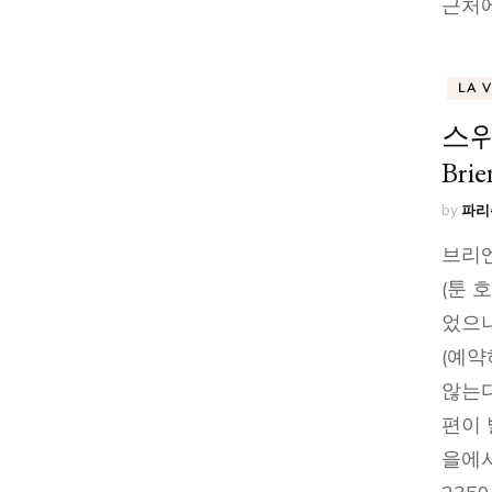
근처에
LA 
스위
Brie
by
파리
브리엔
(툰 
었으나
(예약
않는다
편이 
을에서