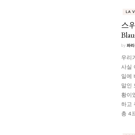
LA 
스위
Blau
by
파리
우리가
사실 
일에 
말인 
황이었
하고 
총 4