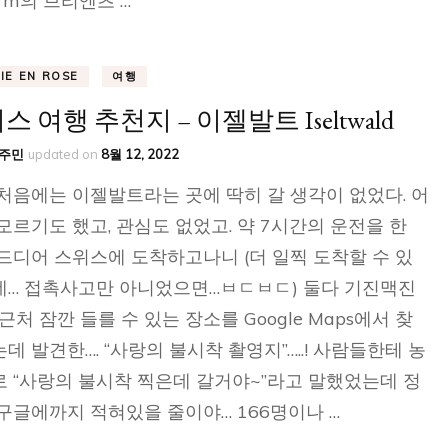
0 m의 브리엔츠 …
VIE EN ROSE
여행
스 여행 추천지 – 이젤발트 Iseltwald
주민
updated on
8월 12, 2022
처음에는 이젤발트라는 곳에 딱히 갈 생각이 없었다. 어
모르기도 했고, 관심도 없었고. 약 7시간의 운전을 한
드디어 스위스에 도착하고나니 (더 일찍 도착할 수 있
데… 접촉사고만 아니었으면…ㅂㄷㅂㄷ) 둘다 기진맥진
 근처 잠깐 들를 수 있는 장소를 Google Maps에서 찾
데 발견한…. “사랑의 불시착 촬영지”…..! 사람들한테 농
 “사랑의 불시착 찍은데 갈거야~”라고 말했었는데 정
구글에까지 적혀있을 줄이야… 166명이나 …