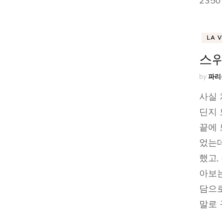
235
LA 
스위
by
파리
사실 
딘지 
끝에 
었는
했고,
아보는
담으로
말로 